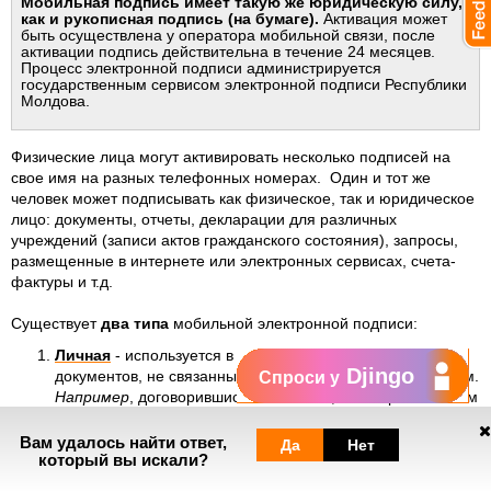
Мобильная подпись имеет такую же юридическую силу,
как и рукописная подпись (на бумаге).
Активация может
быть осуществлена у оператора мобильной связи, после
активации подпись действительна в течение 24 месяцев.
Процесс электронной подписи администрируется
государственным сервисом электронной подписи Республики
Молдова.
Физические лица могут активировать несколько подписей на
свое имя на разных телефонных номерах. Один и тот же
человек может подписывать как физическое, так и юридическое
лицо: документы, отчеты, декларации для различных
учреждений (записи актов гражданского состояния), запросы,
размещенные в
и
нтернете или электронных сервисах, счета-
фактуры и т.д.
Существует
два типа
мобильной электронной подписи:
Личная
-
используется в личных целях, для подписания
Djingo
документов, не связанных с вашей работой или бизнесом.
Спроси у
Например
, договорившись с кем-либо, заинтересованным
в одной и той же сделке, можно подписать: договор
аренды недвижимости, договор купли-продажи
Вам удалось найти ответ,
Да
Нет
недвижимости, личную налоговую форму и т.д.
который вы искали?
Документы, подписанные электронной подписью с