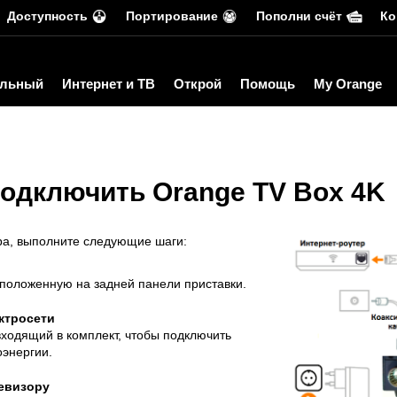
Доступность
Портирование
Пополни счёт
Ко
льный
Интернет и ТВ
Открой
Помощь
My Orange
подключить Orange TV Box 4K
рa
, выполните следующие шаги:
сположенную на задней панели приставки.
ктросети
 входящий в комплект, чтобы подключить
оэнергии.
левизору