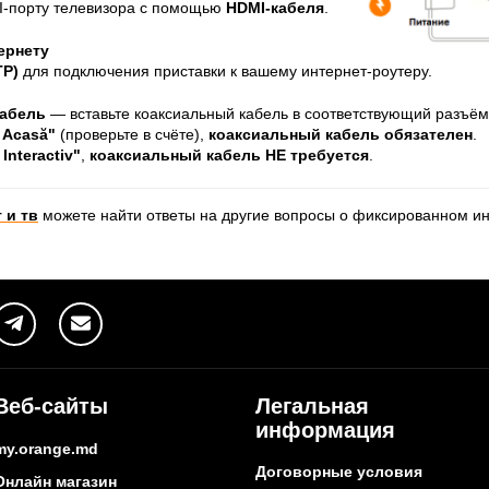
I-порту телевизора с помощью
HDMI-кабеля
.
ернету
TP)
для подключения приставки к вашему интернет-роутеру.
кабель
— вставьте коаксиальный кабель в соответствующий разъём 
V Acasă"
(проверьте в счёте),
коаксиальный кабель обязателен
.
 Interactiv"
,
коаксиальный кабель HE требуется
.
 и тв
можете найти ответы на другие вопросы о фиксированном ин
Веб-сайты
Легальная
информация
my.orange.md
Договорные условия
Онлайн магазин