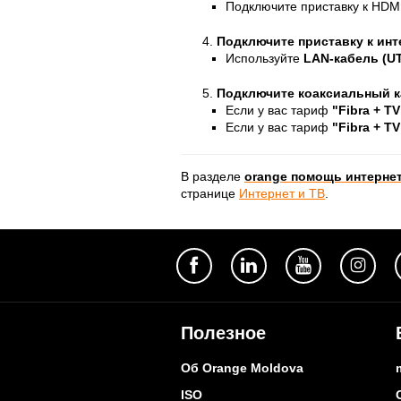
Подключите приставку к HDM
Подключите приставку к инт
Используйте
LAN-кабель (U
Подключите коаксиальный 
Если у вас тариф
"Fibra + T
Если у вас тариф
"Fibra + TV
В разделе
orange помощь интернет
странице
Интернет и ТВ
.
Полезное
Об Orange Moldova
ISO