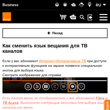
Business
RU
Назад
Как сменить язык вещания для ТВ
каналов
Если у вас aбонемент
Интернет+Интерактивное ТВ
при доступе
к интерактивным функциям на экране появится специальная
кнопка для выбора языка.
Смотрите изображение для справки.
Если данное меню не отображается, у вас абонимент
Fibra и
ТВ Acasă
.
Выполните следующие действия для выбора языка
каналов или меню.