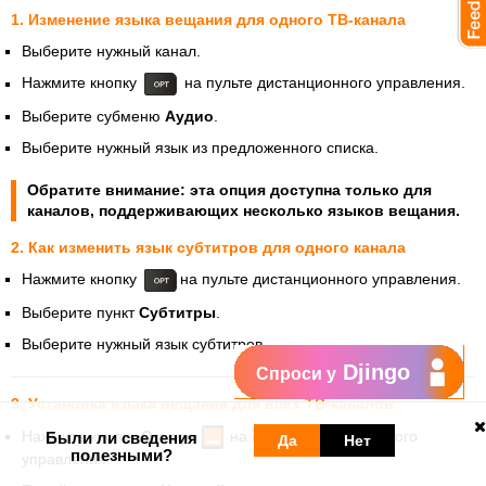
1. Изменение языка вещания для одного ТВ-канала
Выберите нужный канал.
Нажмите кнопку
на пульте дистанционного управления.
Выберите субменю
Аудио
.
Выберите нужный язык из предложенного списка.
Обратите внимание: эта опция доступна только для
каналов, поддерживающих несколько языков вещания.
2. Как изменить язык субтитров для одного канала
Нажмите кнопку
на пульте дистанционного управления.
Выберите пункт
Субтитры
.
Выберите нужный язык субтитров.
Djingo
Спроси у
3. Установка языка вещания для всех ТВ-каналов
Нажмите кнопку
Orange
на пульте дистанционного
Были ли сведения
Да
Нет
полезными?
управления.