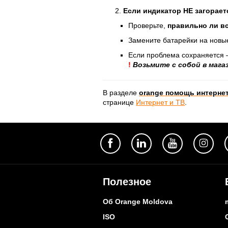
Если индикатор НЕ загорает
Проверьте,
правильно ли в
Замените батарейки на новы
Если проблема сохраняется 
!
Возьмите с собой в мага
В разделе
orange помощь интернет
странице
Интернет и ТВ
.
Полезное
Об Orange Moldova
ISO