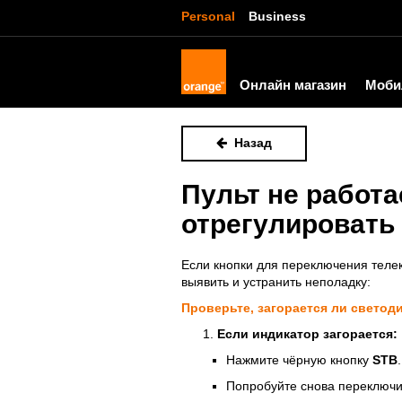
Personal
Business
Онлайн магазин
Моби
Назад
Пульт не работа
отрегулировать
Если кнопки для переключения телек
выявить и устранить неполадку:
Проверьте, загорается ли светоди
Если индикатор загорается:
Нажмите чёрную кнопку
STB
.
Попробуйте снова переключит