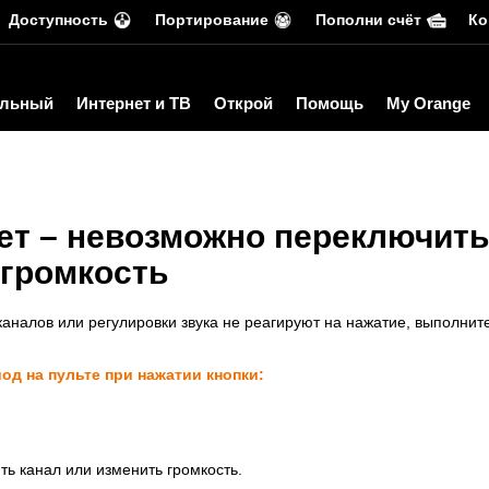
Доступность
Портирование
Пополни счёт
Ко
льный
Интернет и ТВ
Открой
Помощь
My Orange
ет – невозможно переключить
 громкость
аналов или регулировки звука не реагируют на нажатие, выполнит
од на пульте при нажатии кнопки:
ь канал или изменить громкость.