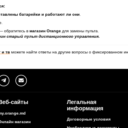
ся:
ставлены батарейки и работают ли они
.
е.
— обратитесь в
магазин Orange
для замены пульта.
зин старый пульт дистанционного управления.
 и тв
можете найти ответы на другие вопросы о фиксированном и
Веб-сайты
Легальная
информация
my.orange.md
Договорные условия
Онлайн магазин
Необходимые документы