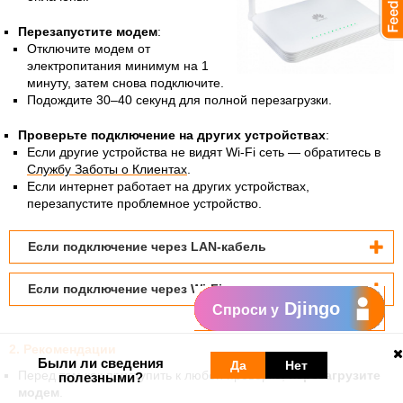
Перезапустите модем
:
Отключите модем от
электропитания минимум на 1
минуту, затем снова подключите.
Подождите 30–40 секунд для полной перезагрузки.
Проверьте подключение на других устройствах
:
Если другие устройства не видят Wi-Fi сеть — обратитесь в
Службу Заботы о Клиентах
.
Если интернет работает на других устройствах,
перезапустите проблемное устройство.
Если подключение через LAN-кабель
Если подключение чере
з Wi-Fi
Djingo
Спроси у
2. Рекомендации
Были ли сведения
Да
Нет
Перед тем как приступить к любой проверке,
перезагрузите
полезными?
модем
.