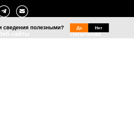
и сведения полезными?
Да
Нет
Веб-сайты
Легальная
информация
my.orange.md
Договорные условия
Онлайн магазин
Необходимые документы
cybersecurity.orange.md
Условия использования
systems.orange.md
интернет-магазина
csr.orange.md
Условия приобретения
устройств
fundatia.orange.md
Личные данные
digitalcenter.orange.md
Параметры качества
service.orange.md
Взаимоподключение и доступ
Страница поставщика