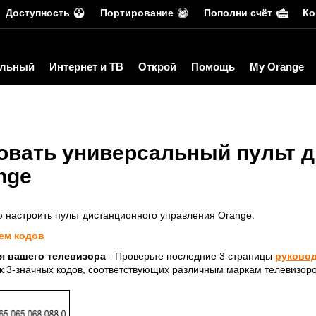
Доступность
Портирование
Пополни счёт
Ко
льный
Интернет и ТВ
Открой
Помощь
My Orange
овать универсальный пульт 
nge
 настроить пульт дистанционного управления Orange:
ем кодов
я вашего телевизора
- Проверьте последние 3 страницы
руковод
ок 3-значных кодов, соответствующих различным маркам телевизоро