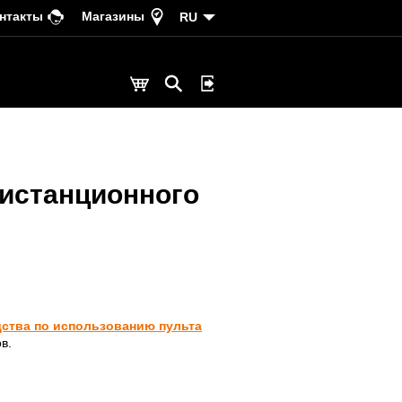
нтакты
Магазины
RU
дистанционного
ства по использованию пульта
в.