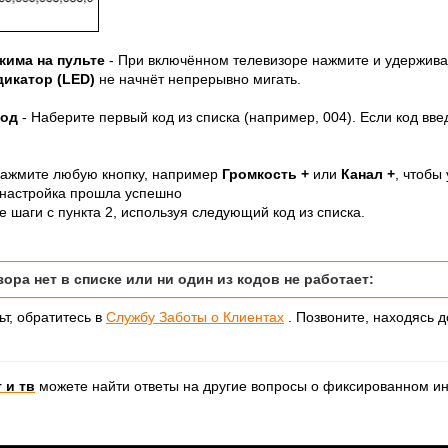
жима на пульте
- При включённом телевизоре нажмите и удержива
дикатор (LED)
не начнёт непрерывно мигать.
код
- Наберите первый код из списка (например, 004). Если код вв
ажмите любую кнопку, например
Громкость +
или
Канал +
, чтобы
настройка прошла успешно
те шаги с пункта 2, используя следующий код из списка.
ора нет в списке или ни один из кодов не работает:
ьт, обратитесь в
Службу Заботы о Клиентах
. Позвоните, находясь 
 и тв
можете найти ответы на другие вопросы о фиксированном и