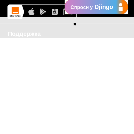
Djingo
Спроси у
Поддержка
My Orange
Помощь
New
Orange Chat
Orange Service
Образцы заявлений
Как подать жалобу
Защититесь от
мошенничества
Заявить о нарушении