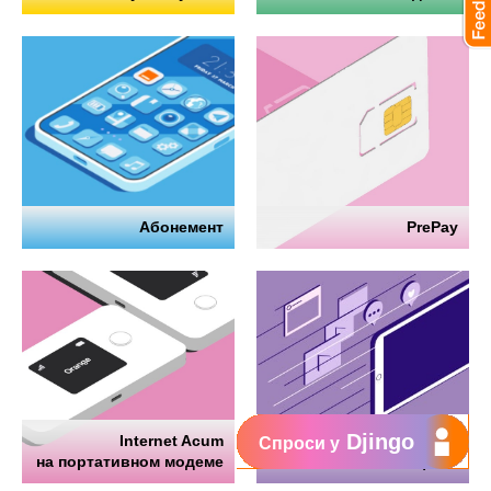
Абонемент
PrePay
Djingo
Internet Acum
Интернет
Спроси у
на портативном модеме
на телефоне