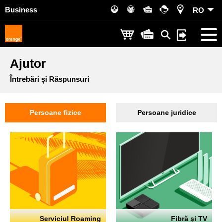
Business
RO
Ajutor
Întrebări și Răspunsuri
Persoane fizice
Persoane juridice
Serviciul Roaming
Fibră și TV