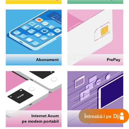
Abonament
PrePay
Djingo
Internet Acum
Internet
Întreabă-l pe
pe modem portabil
pe telefon mobil