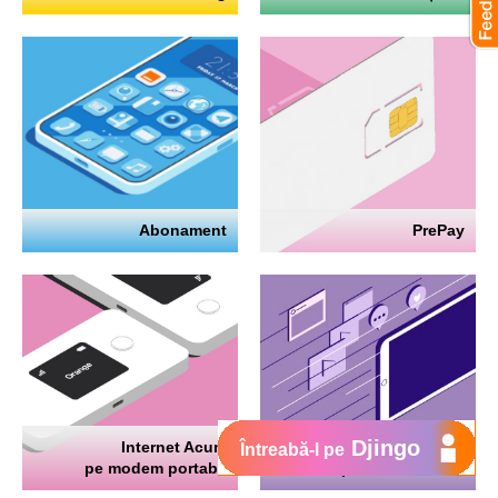
Abonament
PrePay
Djingo
Internet Acum
Internet
Întreabă-l pe
pe modem portabil
pe telefon mobil