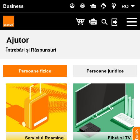
Business
RO
Ajutor
Întrebări și Răspunsuri
Persoane fizice
Persoane juridice
Serviciul Roaming
Fibră și TV