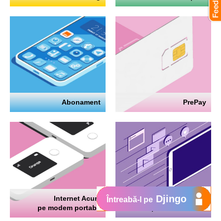
Abonament
PrePay
Djingo
Internet Acum
Internet
Întreabă-l pe
pe modem portabil
pe telefon mobil