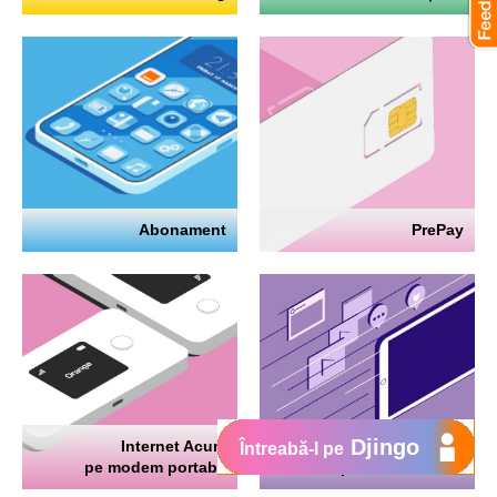
Abonament
PrePay
Djingo
Internet Acum
Internet
Întreabă-l pe
pe modem portabil
pe telefon mobil