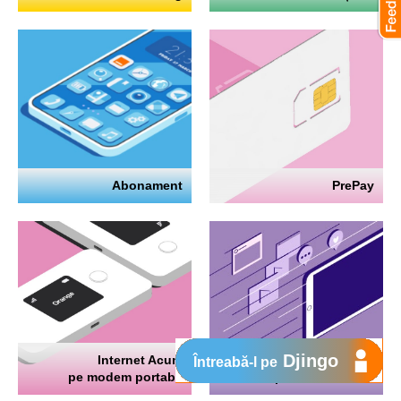
Abonament
PrePay
Djingo
Internet Acum
Internet
Întreabă-l pe
pe modem portabil
pe telefon mobil