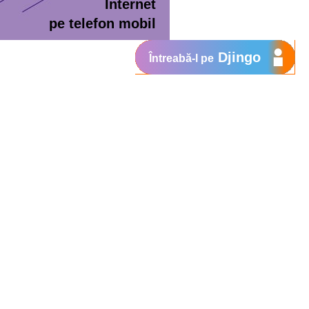
Internet
pe telefon mobil
Djingo
Întreabă-l pe
ment