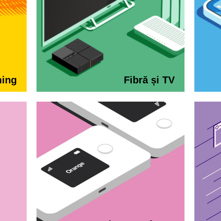
ming
Fibră și TV