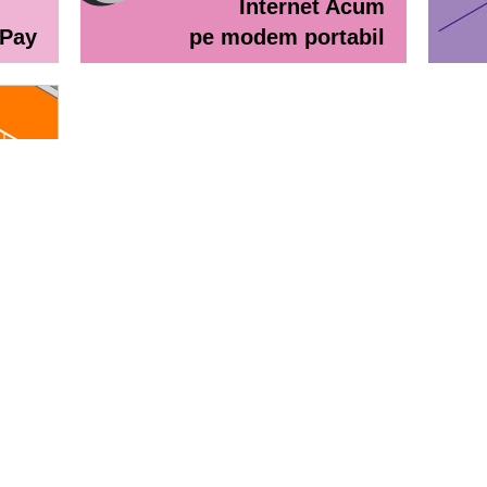
Internet Acum
ePay
pe modem portabil
line
eractiv / Lista de prețuri
Lista de preţuri Orange Abona