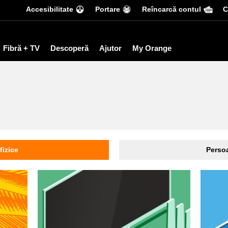
Accesibilitate
Portare
Reîncarcă contul
С
Fibră + TV
Descoperă
Ajutor
My Orange
fizice
Persoa