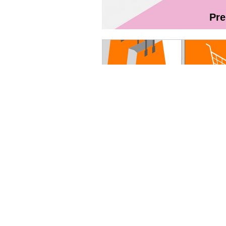
Pr
Magazin On
Ghidul utilizatorului Fibră + TV Int