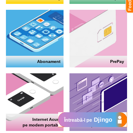
Abonament
PrePay
Djingo
Internet Acum
Internet
Întreabă-l pe
pe modem portabil
pe telefon mobil