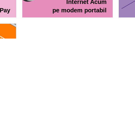
Internet Acum
ePay
pe modem portabil
line
eractiv / Lista de prețuri
Lista de preţuri Orange Abona