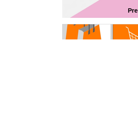
Pr
Magazin On
Ghidul utilizatorului Fibră + TV Int