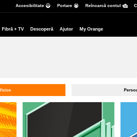
Accesibilitate
Portare
Reîncarcă contul
С
Fibră + TV
Descoperă
Ajutor
My Orange
fizice
Persoa