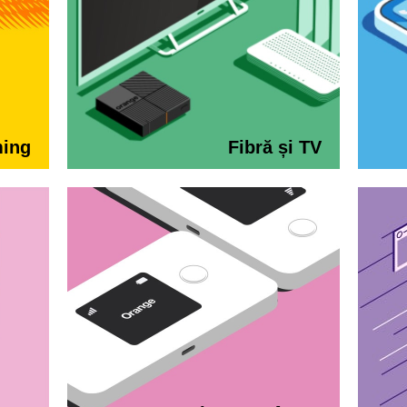
ming
Fibră și TV