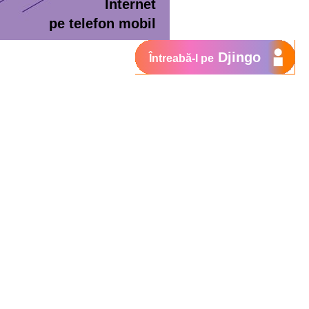
Internet
pe telefon mobil
Djingo
Întreabă-l pe
ment