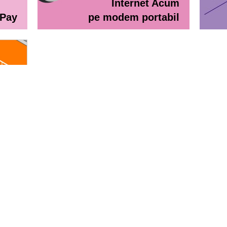
Internet Acum
ePay
pe modem portabil
line
eractiv / Lista de prețuri
Lista de preţuri Orange Abona