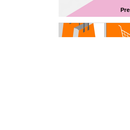
Pr
Magazin On
Ghidul utilizatorului Fibră + TV Int