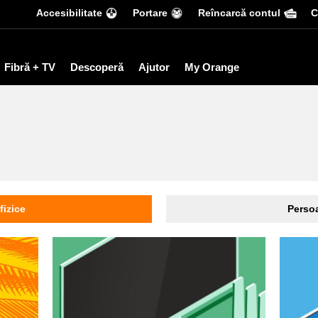
Accesibilitate
Portare
Reîncarcă contul
С
Fibră + TV
Descoperă
Ajutor
My Orange
fizice
Persoa