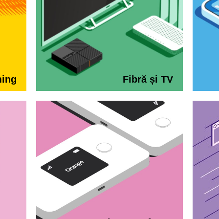
ming
Fibră și TV