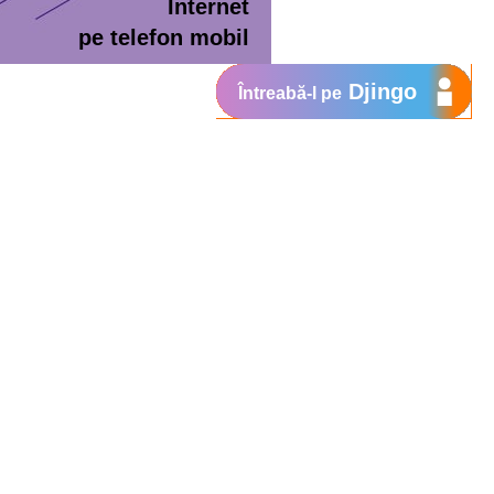
Internet
pe telefon mobil
Djingo
Întreabă-l pe
ment