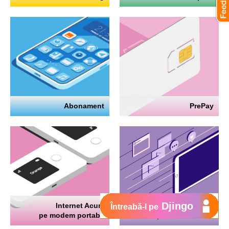
Abonament
PrePay
Djingo
Internet Acum
Internet
Întreabă-l pe
pe modem portabil
pe telefon mobil