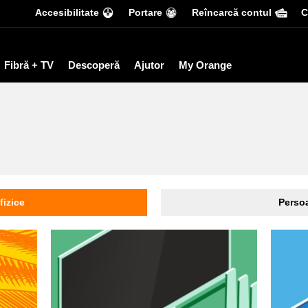
Accesibilitate
Portare
Reîncarcă contul
С
Fibră + TV
Descoperă
Ajutor
My Orange
fizice
Persoa