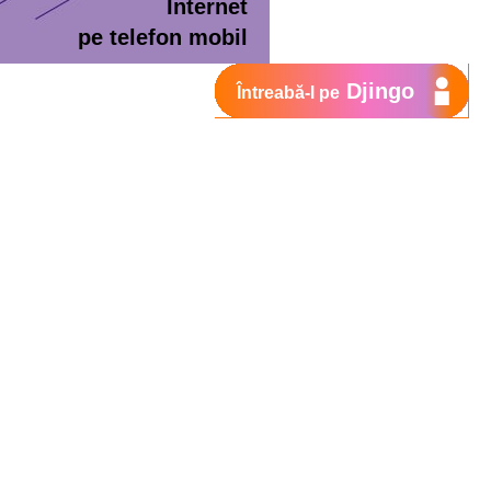
Internet
pe telefon mobil
Djingo
Întreabă-l pe
ment