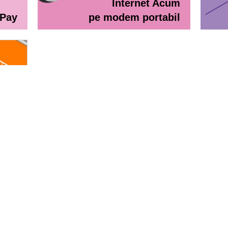
Internet Acum
ePay
pe modem portabil
line
eractiv / Lista de prețuri
Lista de preţuri Orange Abona