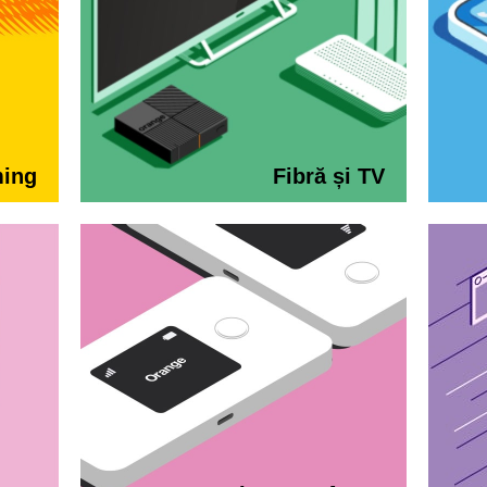
ming
Fibră și TV