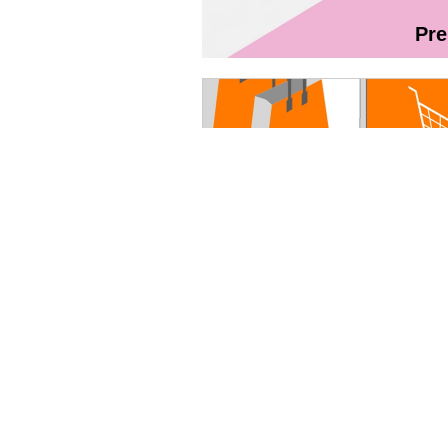
Pr
Magazin On
Ghidul utilizatorului Fibră + TV Int