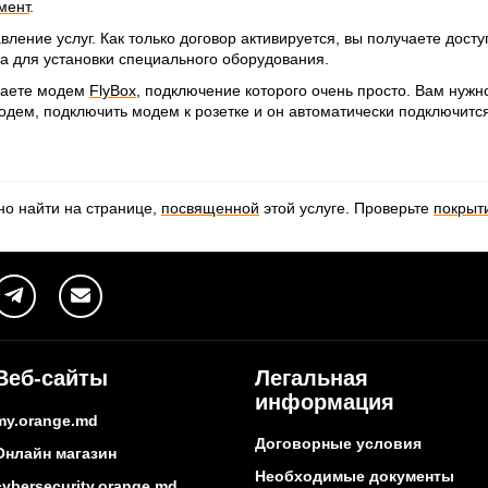
мент
.
ление услуг. Как только договор активируется, вы получаете доступ
а для установки специального оборудования.
чаете модем
FlyBox
, подключение которого очень просто. Вам нужн
одем, подключить модем к розетке и он автоматически подключится
о найти на странице,
посвященной
этой услуге. Проверьте
покрыт
Веб-сайты
Легальная
информация
my.orange.md
Договорные условия
Онлайн магазин
Необходимые документы
cybersecurity.orange.md