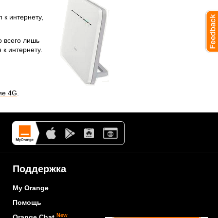
 к интернету,
о всего лишь
 к интернету.
ие 4G
.
Поддержка
My Orange
Помощь
New
Orange Chat