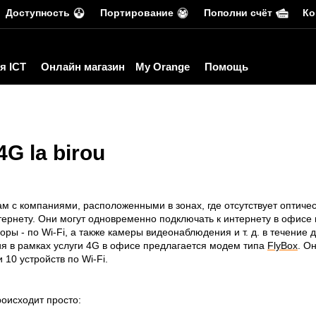
Доступность
Портирование
Пополни счёт
Ко
я ICT
Онлайн магазин
My Orange
Помощь
G la birou
м с компаниями, расположенными в зонах, где отсутствует оптичес
тернету. Они могут одновременно подключать к интернету в офисе н
ры - по Wi-Fi, а также камеры видеонаблюдения и т. д. в течение 
я в рамках услуги 4G в офисе предлагается модем типа
FlyBox
. О
 10 устройств по Wi-Fi.
оисходит просто: