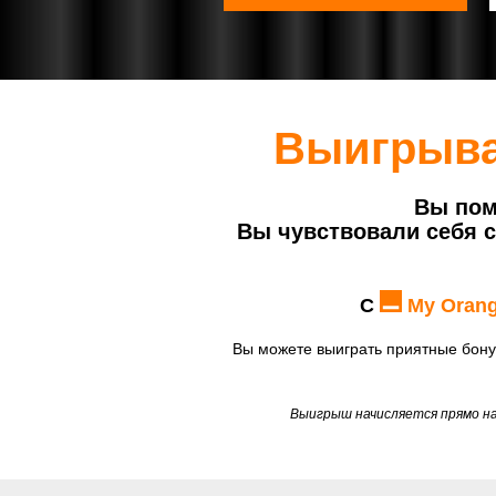
Выигрыва
Вы пом
Вы чувствовали себя 
C
My Oran
Вы можете выиграть приятные бону
Выигрыш начисляется прямо на