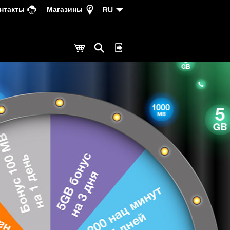
нтакты
Магазины
RU