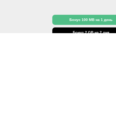
Бонус 100 MB на 1 день
Бонус 2 GB на 2 дня
Кто может принять
Игра доступна для всех пользов
опцией Cost Control), а так же д
Чтобы принять участие зайдите 
кнопку
Старт
.
Играть