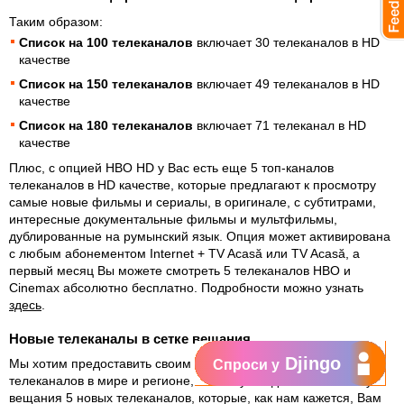
Таким образом:
Список на 100 телеканалов
включает 30 телеканалов в HD
качестве
Список на 150 телеканалов
включает 49 телеканалов в HD
качестве
Список на 180 телеканалов
включает 71 телеканал в HD
качестве
Плюс, с опцией HBO HD у Вас есть еще 5 топ-каналов
телеканалов в HD качестве, которые предлагают к просмотру
самые новые фильмы и сериалы, в оригинале, с субтитрами,
интересные документальные фильмы и мультфильмы,
дублированные на румынский язык. Опция может активирована
с любым абонементом Internet + TV Acasă или TV Acasă, а
первый месяц Вы можете смотреть 5 телеканалов HBO и
Cinemax абсолютно бесплатно. Подробности можно узнать
здесь
.
Новые телеканалы в сетке вещания
Djingo
Мы хотим предоставить своим клиентам лучшую подборку
Спроси у
телеканалов в мире и регионе, поэтому мы добавили в сетку
вещания 5 новых телеканалов, которые, как нам кажется, Вам