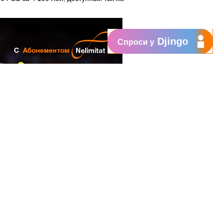
Djingo
Спроси у
Купить