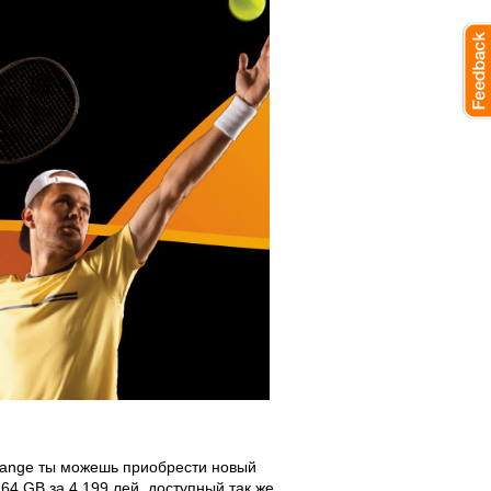
Orange ты можешь приобрести новый
4 GB за 4 199 лей, доступный так же