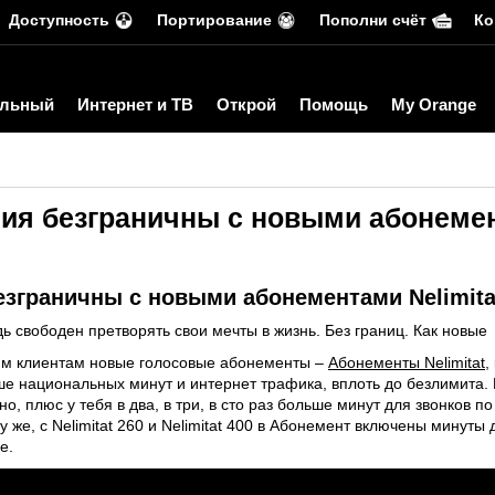
Доступность
Портирование
Пополни счёт
Ко
льный
Интернет и ТВ
Открой
Помощь
My Orange
ия безграничны с новыми абонемент
зграничны с новыми абонементами Nelimita
ь свободен претворять свои мечты в жизнь. Без границ. Как новые
им клиентам новые голосовые абонементы –
Абонементы Nelimitat
,
ше национальных минут и интернет трафика, вплоть до безлимита.
одно, плюс у тебя в два, в три, в сто раз больше минут для звонков
у же, с Nelimitat 260 и Nelimitat 400 в Абонемент включены минут
е.