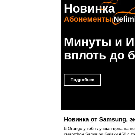
Новинка
Абонементы
Nelimi
Минуты и И
вплоть до 
Подробнее
Новинка от Samsung, э
В Orange у тебя лучшая цена на н
смартфон Samsung Galaxy A50 с тр