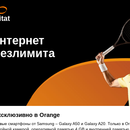
tat
нтернет
безлимита
ксклюзивно в Orange
овые смартфоны от Samsung – Galaxy A50 и Galaxy A20. Только в 
ойной камерой, оперативной памятью 4 GB и внутренней памятью 6