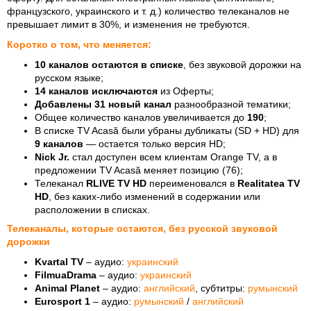
французского, украинского и т. д.) количество телеканалов не
превышает лимит в 30%, и изменения не требуются.
Коротко о том, что меняется:
10 каналов остаются в списке
, без звуковой дорожки на
русском языке;
14 каналов исключаются
из Оферты;
Добавлены 31 новый канал
разнообразной тематики;
Общее количество каналов увеличивается до
190
;
В списке TV Acasă были убраны дубликаты (SD + HD) для
9 каналов
— остается только версия HD;
Nick Jr.
стал доступен всем клиентам Orange TV, а в
предложении TV Acasă меняет позицию (76);
Телеканал
RLIVE TV HD
переименовался в
Realitatea TV
HD
, без каких-либо изменений в содержании или
расположении в списках.
Телеканалы, которые остаются, без русской звуковой
дорожки
Kvartal TV
– аудио:
украинский
FilmuaDrama
– аудио:
украинский
Animal Planet
– аудио:
английский
, субтитры:
румынский
Eurosport 1
– аудио:
румынский
/
английский