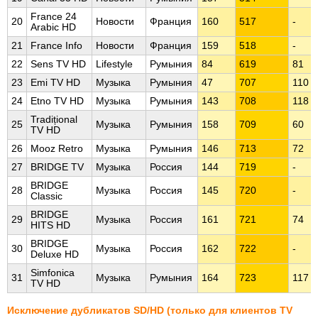
France 24
20
Новости
Франция
160
517
-
Arabic HD
21
France Info
Новости
Франция
159
518
-
22
Sens TV HD
Lifestyle
Румыния
84
619
81
23
Emi TV HD
Музыка
Румыния
47
707
110
24
Etno TV HD
Музыка
Румыния
143
708
118
Tradițional
25
Музыка
Румыния
158
709
60
TV HD
26
Mooz Retro
Музыка
Румыния
146
713
72
27
BRIDGE TV
Музыка
Россия
144
719
-
BRIDGE
28
Музыка
Россия
145
720
-
Classic
BRIDGE
29
Музыка
Россия
161
721
74
HITS HD
BRIDGE
30
Музыка
Россия
162
722
-
Deluxe HD
Simfonica
31
Музыка
Румыния
164
723
117
TV HD
Исключение дубликатов SD/HD (только для клиентов TV