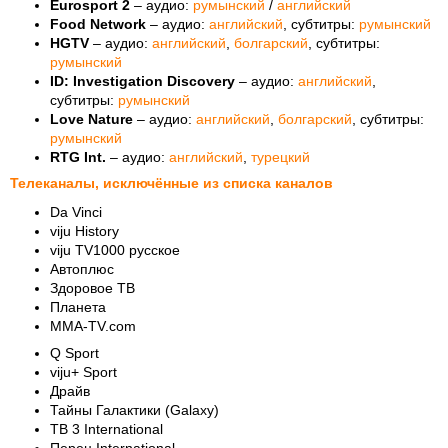
Eurosport 2
– аудио:
румынский
/
английский
Food Network
– аудио:
английский
, субтитры:
румынский
HGTV
– аудио:
английский
,
болгарский
, субтитры:
румынский
ID: Investigation Discovery
– аудио:
английский
,
субтитры:
румынский
Love Nature
– аудио:
английский
,
болгарский
, субтитры:
румынский
RTG Int.
– аудио:
английский
,
турецкий
Телеканалы, исключённые из списка каналов
Da Vinci
viju History
viju TV1000 русское
Автоплюс
Здоровое ТВ
Планета
MMA-TV.com
Q Sport
viju+ Sport
Драйв
Тайны Галактики (Galaxy)
ТВ 3 International
Перец International