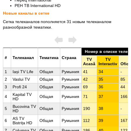
РЕН ТВ International HD
Новые каналы в сетке
Сетка телеканалов пополняется 31 новым телеканалом
разнообразной тематики.
Номер в списке телек
#
Телеканал
Тематика
Страна
TV
TV
Acasă
Interactiv
Ofici
1
Iași TV Life
Общая
Румыния
41
34
-
2
Vaslui TV
Общая
Румыния
42
35
85
3
Profi 24
Общая
Румыния
69
36
44
Kapital TV
4
Общая
Румыния
71
37
166
HD
Bucovina TV
5
Общая
Румыния
190
38
-
HD
AS TV
6
Общая
Румыния
112
39
167
Bistrița HD
7
Columna TV
Общая
Румыния
186
40
122