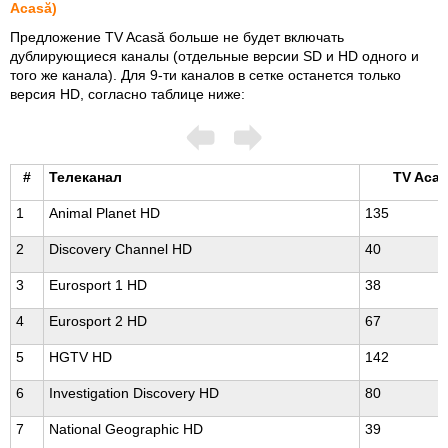
Acasă)
Предложение TV Acasă больше не будет включать
дублирующиеся каналы (отдельные версии SD и HD одного и
того же канала). Для 9-ти каналов в сетке останется только
версия HD, согласно таблице ниже:
#
Телеканал
TV Aca
1
Animal Planet HD
135
2
Discovery Channel HD
40
3
Eurosport 1 HD
38
4
Eurosport 2 HD
67
5
HGTV HD
142
6
Investigation Discovery HD
80
7
National Geographic HD
39