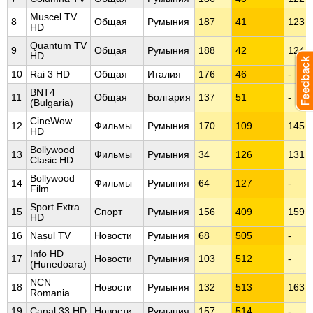
Muscel TV
8
Общая
Румыния
187
41
123
HD
Quantum TV
9
Общая
Румыния
188
42
124
HD
10
Rai 3 HD
Общая
Италия
176
46
-
BNT4
11
Общая
Болгария
137
51
-
(Bulgaria)
CineWow
12
Фильмы
Румыния
170
109
145
HD
Bollywood
13
Фильмы
Румыния
34
126
131
Clasic HD
Bollywood
14
Фильмы
Румыния
64
127
-
Film
Sport Extra
15
Спорт
Румыния
156
409
159
HD
16
Nașul TV
Новости
Румыния
68
505
-
Info HD
17
Новости
Румыния
103
512
-
(Hunedoara)
NCN
18
Новости
Румыния
132
513
163
Romania
19
Canal 33 HD
Новости
Румыния
157
514
-