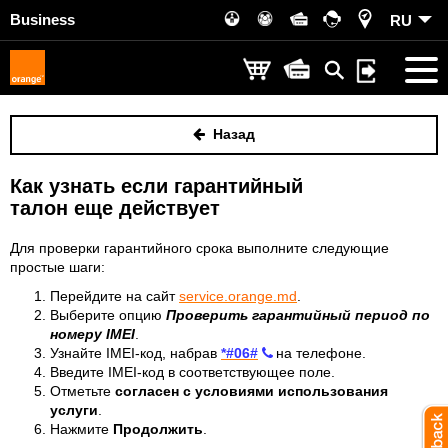
Business
RU
Назад
Как узнать если гарантийный
талон еще действует
Для проверки гарантийного срока выполните следующие
простые шаги:
Перейдите на сайт
service.orange.md
.
Выберите опцию
Проверить гарантийный период по
номеру IMEI
.
Узнайте IMEI-код, набрав
*#06#
на телефоне.
Введите IMEI-код в соответствующее поле.
Отметьте
согласен с условиями использования
услуги
.
Нажмите
Продолжить
.