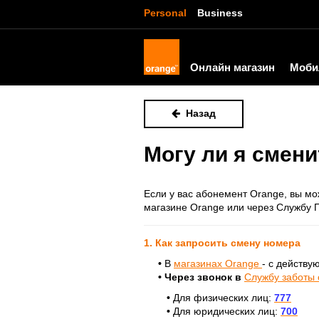
Personal
Business
Онлайн магазин
Моби
Назад
Могу ли я смен
Если у вас абонемент Orange, вы мо
магазине Orange или через Службу 
1. Как запросить смену номера
•
В
магазинах Orange
- с действу
• Через звонок в
Службу заботы 
•
Для физических лиц:
777
•
Для юридических лиц:
700