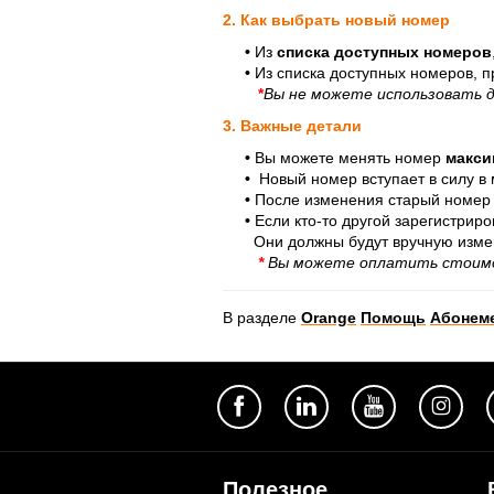
2. Как выбрать новый номер
•
Из
списка доступных номеров
•
Из списка доступных номеров, п
*
Вы не можете использовать д
3. Важные детали
•
Вы можете менять номер
макси
•
Новый номер вступает в силу в
•
После изменения старый номер 
•
Если кто-то другой зарегистриро
Они должны будут вручную измен
*
Вы можете оплатить стоимос
В разделе
Orange
Помощь
Абонем
Полезное