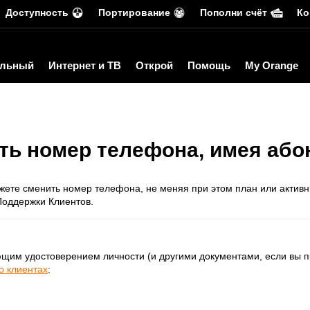
Доступность
Портирование
Пополни счёт
Ко
льный
Интернет и ТВ
Открой
Помощь
My Orange
ить номер телефона, имея або
жете сменить номер телефона, не меняя при этом план или активн
Поддержки Клиентов.
ющим удостоверением личности (и другими документами, если вы п
о клиентах
: