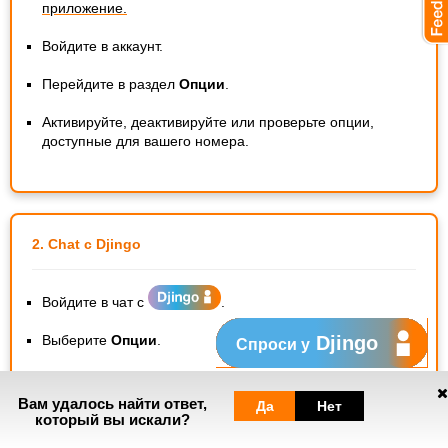
приложение.
Войдите в аккаунт.
Перейдите в раздел
Опции
.
Активируйте, деактивируйте или проверьте опции,
доступные для вашего номера.
2. Chat с Djingo
Войдите в чат с
.
Выберите
Опции
.
Djingo
Спроси у
Введите код, полученный в SMS.
Вам удалось найти ответ,
Да
Нет
Управляйте опциями, доступными для вашего номера.
который вы искали?