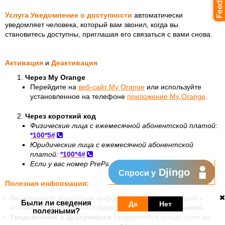
Услуга Уведомление о доступности
автоматически
уведомляет человека, который вам звонил, когда вы
становитесь доступны, приглашая его связаться с вами снова.
Активация
и
Деактивация
Через My Orange
Перейдите на
веб-сайт My Orange
или используйте
установленное на телефоне
приложение My Orange
.
Через короткий код
Физические лица с ежемесячной абонентской платой
:
*100*5#
Юридические лица с ежемесячной абонентской
платой:
*100*4#
Если у вас номер PrePay
:
*777*5#
Djingo
Спроси у
Полезная информация:
Вы получаете подробную информацию о времени, дате и
Были ли сведения
Да
Нет
количестве пропущенных звонков за последние
12 часов.
полезными?
Уведомление о доступности
отправляется только если вы