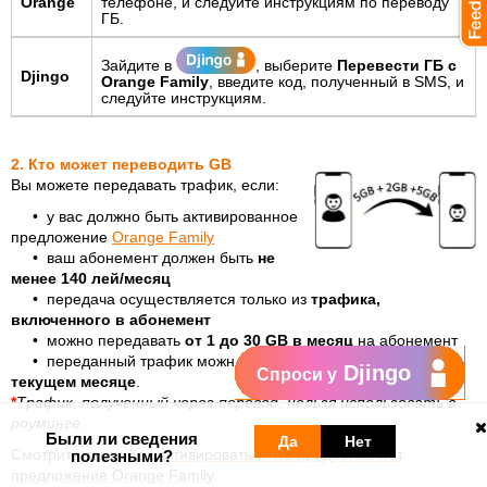
Orange
телефоне, и следуйте инструкциям по переводу
ГБ.
Зайдите в
, выберите
Перевести ГБ с
Djingo
Orange Family
, введите код, полученный в SMS, и
следуйте инструкциям.
2. Кто может переводить GB
Вы можете передавать трафик, если:
• у вас должно быть активированное
предложение
Orange Family
• ваш абонемент должен быть
не
менее 140 лей/месяц
•
передача осуществляется только из
трафика,
включенного в абонемент
• можно передавать
от 1 до 30 GB в месяц
на абонемент
• переданный трафик можно использовать только
в
Djingo
Спроси у
текущем месяце
.
*
Трафик, полученный через перевод, нельзя использовать в
роуминге.
Были ли сведения
Да
Нет
Смотрите также
Как активировать и что предоставляет
полезными?
предложение Orange Family
.