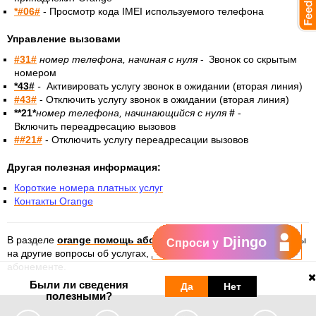
*#06#
-
Просмотр кода IMEI используемого телефона
Управление вызовами
#31#
номер телефона, начиная с нуля
-
Звонок со скрытым
номером
*43#
-
Активировать услугу звонок в ожидании (вторая линия)
#43#
- Отключить услугу звонок в ожидании (вторая линия)
**21*
номер телефона, начинающийся с нуля
#
-
Включить переадресацию вызовов
##21#
- Отключить услугу переадресации вызовов
Другая полезная информация:
Короткие номера платных услуг
Контакты Orange
В разделе
orange помощь абонемент
вы можете найти ответы
Djingo
Спроси у
на другие вопросы об услугах, доступных при ежемесячном
абонементе.
Были ли сведения
Да
Нет
полезными?