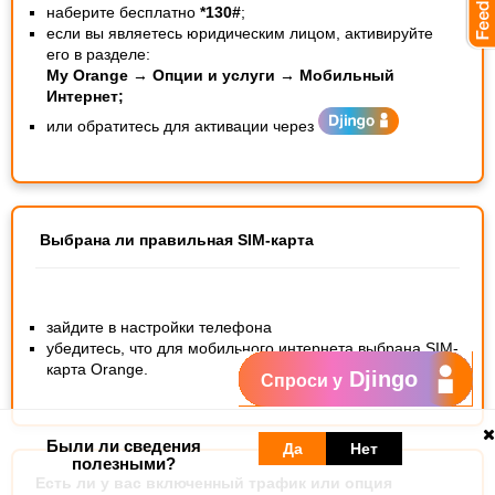
наберите бесплатно
*130#
;
если вы являетесь юридическим лицом, активируйте
его в разделе:
My Orange → Опции и услуги → Мобильный
Интернет;
или обратитесь для активации через
Выбрана ли правильная SIM-карта
зайдите в настройки телефона
убедитесь, что для мобильного интернета выбрана SIM-
карта Orange.
Djingo
Спроси у
Были ли сведения
Да
Нет
полезными?
Есть ли у вас включенный трафик или опция