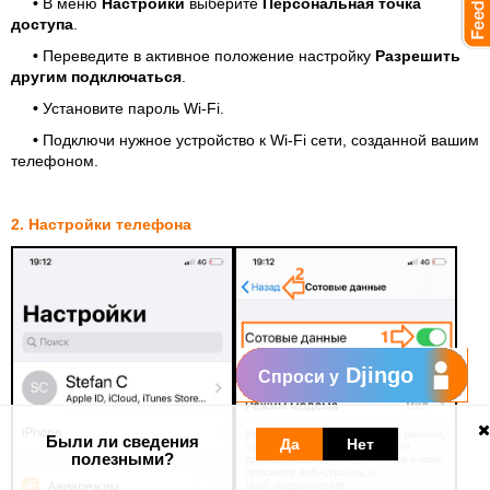
•
В меню
Настройки
выберите
Персональная точка
доступа
.
•
Переведите в активное положение настройку
Разрешить
другим подключаться
.
•
Установите пароль Wi-Fi.
•
Подключи нужное устройство к Wi-Fi сети, созданной вашим
телефоном.
2. Настройки телефона
Djingo
Спроси у
Были ли сведения
Да
Нет
полезными?