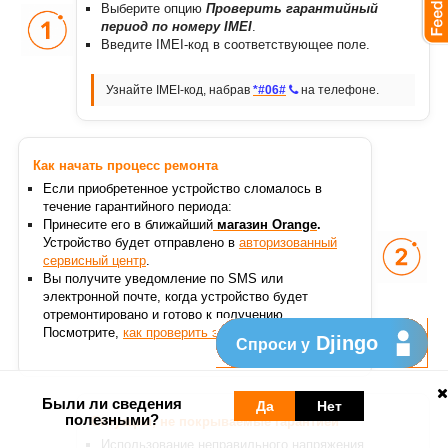
Выберите опцию
Проверить гарантийный
период по номеру IMEI
.
Введите IMEI-код в соответствующее поле.
Узнайте IMEI-код, набрав
*#06#
на телефоне.
Как начать процесс ремонта
Если приобретенное устройство сломалось в
течение гарантийного периода
:
Принесите его в ближайший
магазин Orange
.
Устройство будет отправлено в
авторизованный
сервисный центр
.
Вы получите уведомление по SMS или
электронной почте, когда устройство будет
отремонтировано и готово к получению.
Посмотрите,
как проверить этапы ремонта
.
Djingo
Спроси у
Были ли сведения
Да
Нет
полезными?
Ситуации, не покрываемые гарантией
Использование неправильного напряжения