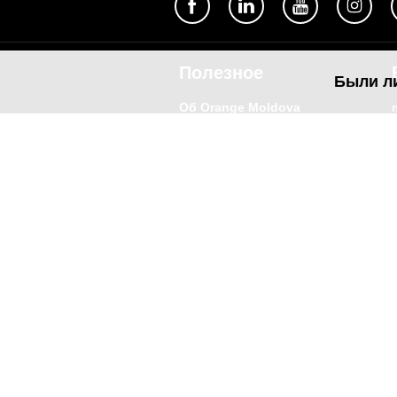
Полезное
Были л
Об Orange Moldova
ISO
Код этики
Карьера
Магазины
Мобильный магазин Orange
Мобильная Подпись