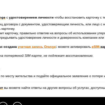
nge
с
удостовирением личности
чтобы восстановить карточку с 
ц договора с документом, удостоверяющим личность, или лицо с 
 карточку.
ит карточку, правильно ответив на вопросы об использовании утер
редъявить удостоверение личности и доверенность компании или
ас создана
учетная запись Orange
:
можете активировать
eSIM-
ка
на потерянной SIM-карте, не подлежат восстановлению.
:
к
по месту жительства и подайте официальное заявление о потере 
нт
вы можете найти ответы на другие вопросы об услугах, доступ