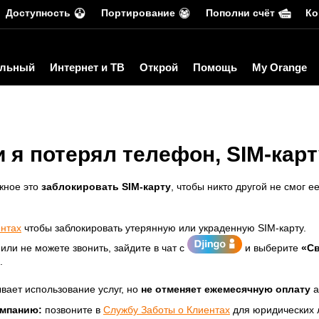
Доступность
Портирование
Пополни счёт
Ко
льный
Интернет и ТВ
Открой
Помощь
My Orange
и я потерял телефон, SIM-кар
ажное это
заблокировать SIM-карту
, чтобы никто другой не смог е
ентах
чтобы заблокировать утерянную или украденную SIM-карту.
й
или не можете звонить, зайдите в чат с
и выберите
«Св
.
вает использование услуг, но
не отменяет ежемесячную оплату
а
омпанию:
позвоните в
Службу Заботы о Клиентах
для юридических 