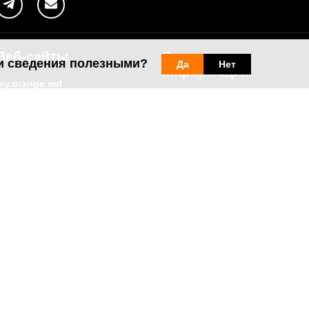
Веб-сайты
Легальная
и сведения полезными?
Да
Нет
информация
my.orange.md
Договорные условия
Онлайн магазин
Необходимые документы
cybersecurity.orange.md
Условия использования
systems.orange.md
интернет-магазина
csr.orange.md
Условия приобретения
устройств
fundatia.orange.md
Личные данные
digitalcenter.orange.md
Параметры качества
service.orange.md
Взаимоподключение и доступ
Страница поставщика
Другая информация