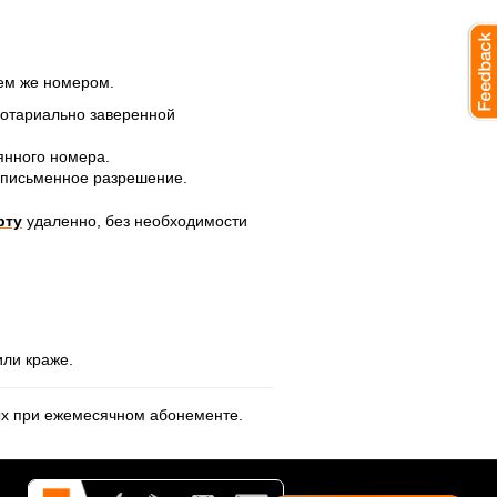
тем же номером.
нотариально заверенной
янного номера.
 письменное разрешение.
рту
удаленно, без необходимости
или краже.
ных при ежемесячном абонементе.