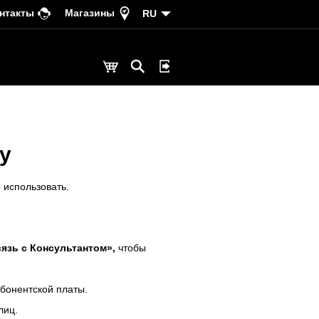
нтакты
Магазины
RU
ту
е использовать.
язь с Консультантом»,
чтобы
бонентской платы.
лиц.