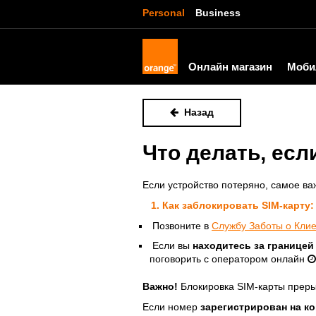
Personal
Business
Онлайн магазин
Моби
Назад
Что делать, есл
Если устройство потеряно, самое в
1. Как заблокировать SIM-карту:
Позвоните в
Службу Заботы о Кли
Если вы
находитесь за границе
поговорить с оператором онлайн
Важно!
Блокировка SIM-карты преры
Если номер
зарегистрирован на к