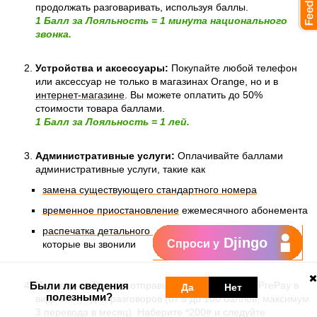
продолжать разговаривать, используя баллы.
1 Балл за Лояльность = 1 минута национального
звонка.
Устройства и аксессуары:
Покупайте любой телефон
или аксессуар не только в магазинах Orange, но и в
интернет-магазине
.
Вы можете оплатить до 50%
стоимости товара баллами.
1
Балл за Лояльность = 1
лей.
Административные услуги:
Оплачивайте баллами
административные услуги, такие как
замена существующего стандартного номера
временное приостановление
ежемесячного абонемента
распечатка детального счёта
с
о списком номеров, на
Djingo
Спроси у
которые вы звонили
Были ли сведения
Перевод на Prepay: отправьте баллы на номер PrePay в
Да
Нет
полезными?
виде минут для разговоров (от 5 до 100 баллов, максимум
3 перевода в месяц). Наберите *200# и следуйте