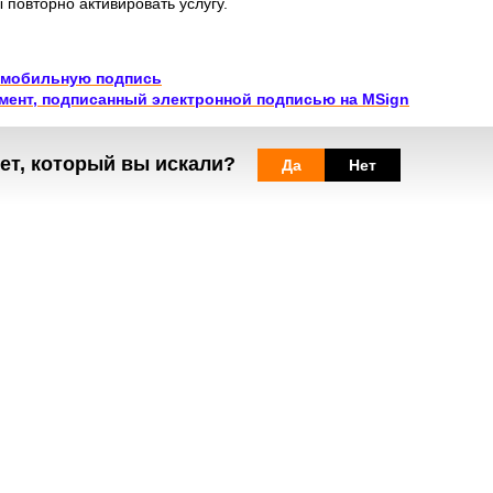
повторно активировать услугу.
ь мобильную подпись
умент, подписанный электронной подписью на MSign
росы
разделе
orange помощь абонемент
или
Мобильная подпись
.
ет, который вы искали?
Да
Нет
Веб-сайты
Легальная
информация
my.orange.md
Договорные условия
Онлайн магазин
Необходимые документы
cybersecurity.orange.md
Условия использования
systems.orange.md
интернет-магазина