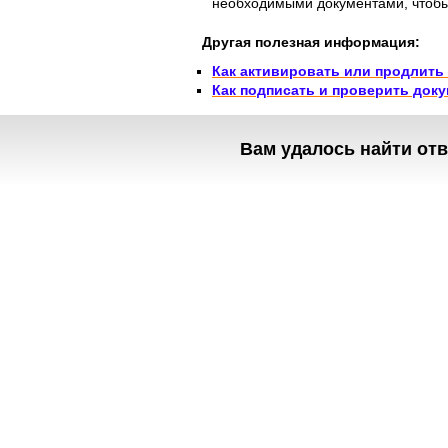
необходимыми документами, чтобы 
Другая полезная информация:
Как активировать или продлит
Как подписать и проверить док
Можете найти ответы на другие воп
Вам удалось найти отв
Полезное
Об Orange Moldova
ISO
Код этики
Карьера