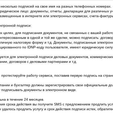
 несколько подписей на свое имя на разных телефонных номерах. 
юридическое лицо: документы, отчеты, декларации для различных у
 размещенные в
и
нтернете или электронных сервисах, счета-фактуры 
ктронной подписи:
ых целях, для подписания документов, не связанных с вашей работ
интересованным в одной и той же сделке, можно подписать: догово
личную налоговую форму и т.д. Документы, подписанные электрон
ированного по IDNP-коду пользователя, имеют юридическую силу 
уется для электронной подписи деловых документов, коммерческих 
нии, договоров с деловыми партнерами и т.д.
протестируйте работу сервиса, поставив первую подпись на страниц
пании и бухгалтер должны зарегистрировать свои официальные дол
т подписывать документы в электронном виде.
ьна в течение 24 месяцев.
ения срока действия вы получите SMS с предложением продлить усл
е удалось продлить услугу и срок действия подписи истек, обратит