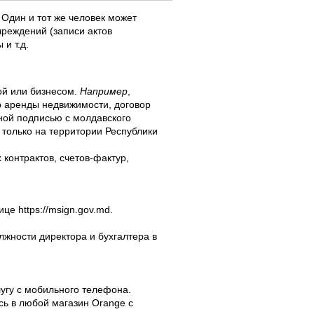
Один и тот же человек может
чреждений (записи актов
и т.д.
ой или бизнесом.
Например
,
р аренды недвижимости, договор
ной подписью с молдавского
только на территории Республики
контрактов, счетов-фактур,
е https://msign.gov.md.
жности директора и бухгалтера в
угу с мобильного телефона.
есь в любой магазин Orange с