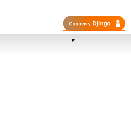
Djingo
Спроси у
Поддержка
My Orange
Помощь
New
Orange Chat
Orange Service