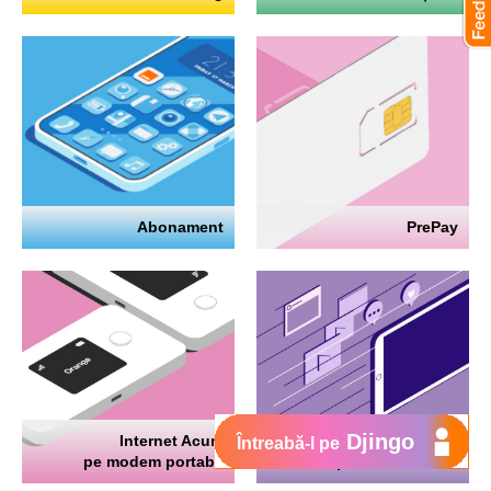
Abonament
PrePay
Djingo
Internet Acum
Internet
Întreabă-l pe
pe modem portabil
pe telefon mobil