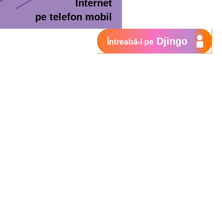
Internet
pe telefon mobil
Djingo
Întreabă-l pe
ment