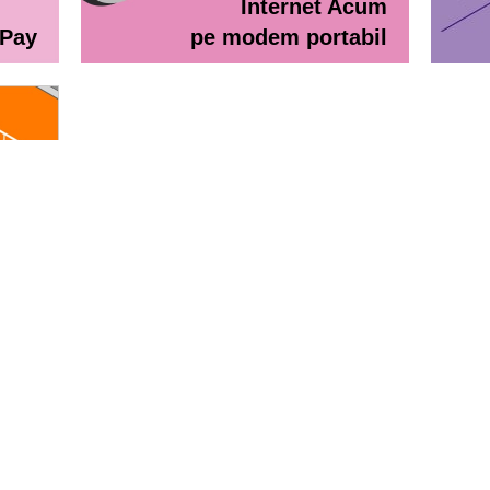
Internet Acum
ePay
pe modem portabil
line
eractiv / Lista de prețuri
Lista de preţuri Orange Abona