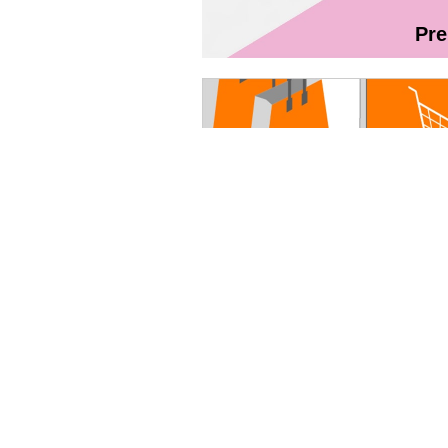
Pr
Magazin On
Ghidul utilizatorului Fibră + TV Int