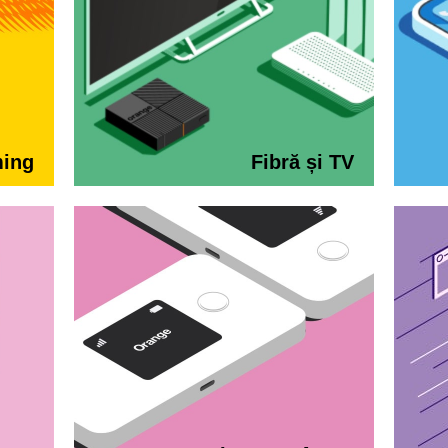
ming
Fibră și TV