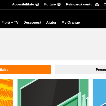
Accesibilitate
Portare
Reîncarcă contul
С
Fibră + TV
Descoperă
Ajutor
My Orange
fizice
Persoa