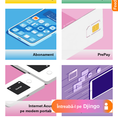
Abonament
PrePay
Djingo
Internet Acum
Internet
Întreabă-l pe
pe modem portabil
pe telefon mobil