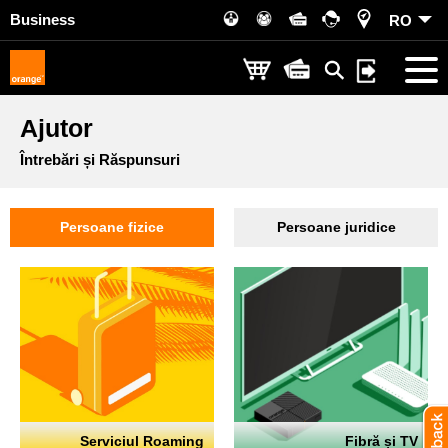
Business
RO
Ajutor
Întrebări și Răspunsuri
Persoane fizice
Persoane juridice
Serviciul Roaming
Fibră și TV