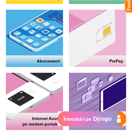
Abonament
PrePay
Djingo
Internet Acum
Internet
Întreabă-l pe
pe modem portabil
pe telefon mobil