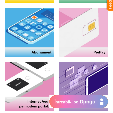
Abonament
PrePay
Djingo
Internet Acum
Internet
Întreabă-l pe
pe modem portabil
pe telefon mobil