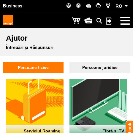
Business
RO
Ajutor
Întrebări și Răspunsuri
Persoane fizice
Persoane juridice
Serviciul Roaming
Fibră și TV