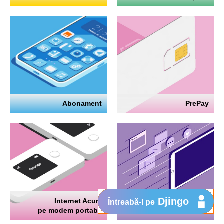
Abonament
PrePay
Djingo
Internet Acum
Internet
Întreabă-l pe
pe modem portabil
pe telefon mobil