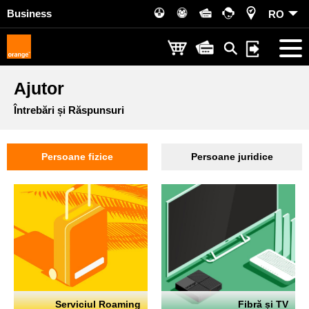
Business
RO
Ajutor
Întrebări și Răspunsuri
Persoane fizice
Persoane juridice
Serviciul Roaming
Fibră și TV