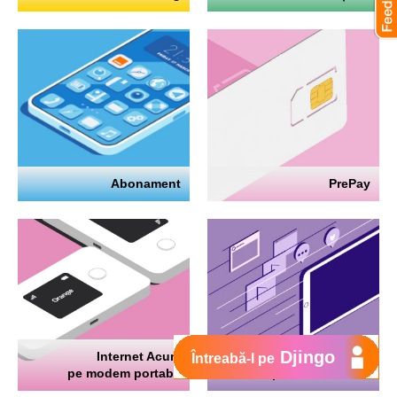
Abonament
PrePay
Djingo
Internet Acum
Internet
Întreabă-l pe
pe modem portabil
pe telefon mobil