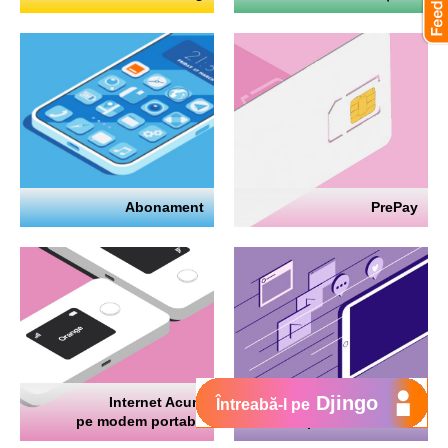
Abonament
PrePay
Djingo
Internet Acum
Internet
Întreabă-l pe
pe modem portabil
pe telefon mobil