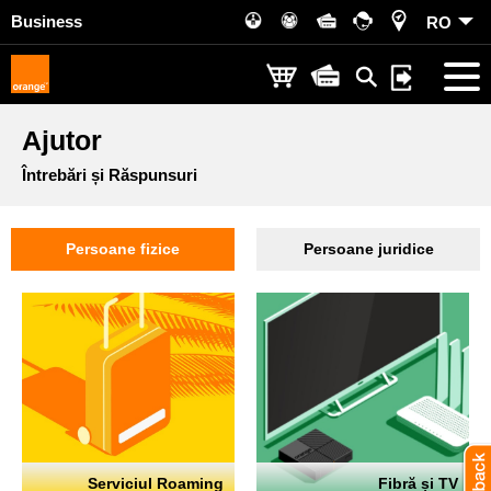
Business
RO
Ajutor
Întrebări și Răspunsuri
Persoane fizice
Persoane juridice
Serviciul Roaming
Fibră și TV