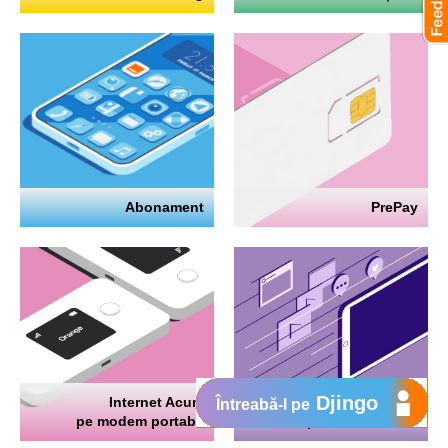
Abonament
PrePay
Djingo
Internet Acum
Internet
Întreabă-l pe
pe modem portabil
pe telefon mobil