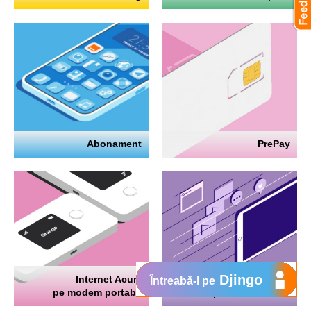
Abonament
PrePay
Djingo
Internet Acum
Internet
Întreabă-l pe
pe modem portabil
pe telefon mobil