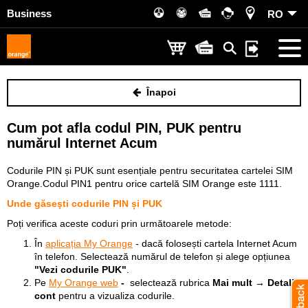
Business
RO
Înapoi
Cum pot afla codul PIN, PUK pentru
numărul Internet Acum
Codurile PIN și PUK sunt esențiale pentru securitatea cartelei SIM
Orange.Codul PIN1 pentru orice cartelă SIM Orange este 1111.
Unde găseşti codurile PIN și PUK
Poți verifica aceste coduri prin următoarele metode:
În
aplicația My Orange
- dacă folosești cartela Internet Acum
în telefon. Selectează numărul de telefon și alege opțiunea
"Vezi codurile PUK"
.
Pe
My Orange web
-
selectează rubrica
Mai mult → Detalii
cont
pentru a vizualiza codurile.