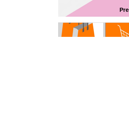
Pr
Magazin On
Ghidul utilizatorului Fibră + TV Int