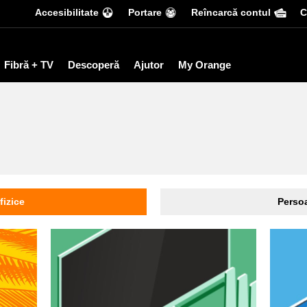
Accesibilitate
Portare
Reîncarcă contul
С
Fibră + TV
Descoperă
Ajutor
My Orange
fizice
Persoa