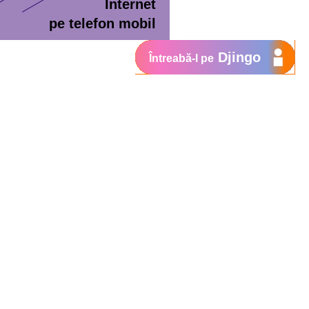
Internet
pe telefon mobil
Djingo
Întreabă-l pe
ment