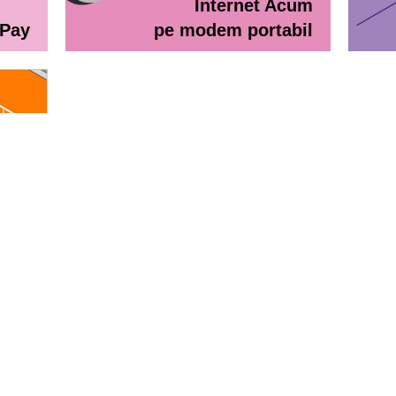
Internet Acum
ePay
pe modem portabil
line
eractiv / Lista de prețuri
Lista de preţuri Orange Abona