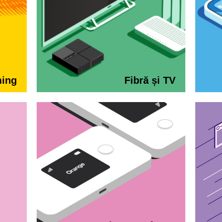
ming
Fibră și TV