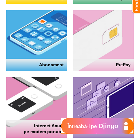
Abonament
PrePay
Djingo
Internet Acum
Internet
Întreabă-l pe
pe modem portabil
pe telefon mobil