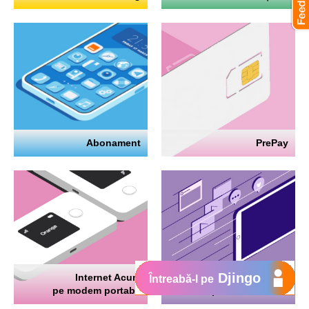
Abonament
PrePay
Djingo
Internet Acum
Internet
Întreabă-l pe
pe modem portabil
pe telefon mobil