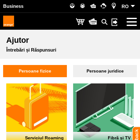
Business
RO
Ajutor
Întrebări și Răspunsuri
Persoane fizice
Persoane juridice
Serviciul Roaming
Fibră și TV