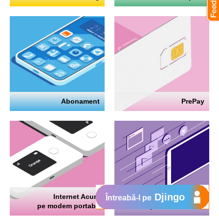
Abonament
PrePay
Djingo
Internet Acum
Internet
Întreabă-l pe
pe modem portabil
pe telefon mobil